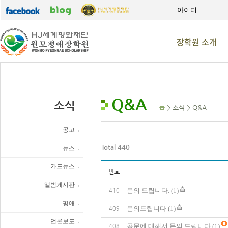
장학원 소개
Q&A
소식
> 소식 > Q&A
공고
Total 440
뉴스
카드뉴스
번호
앨범게시판
문의 드립니다.
(1)
410
평애
문의드립니다
(1)
409
언론보도
공문에 대해서 문의 드립니다
(1)
408