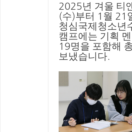
2025
년 겨울 티
(
)
1
21
수
부터
월
청심국제청소년
캠프에는 기획 
19
명을 포함해 
.
보냈습니다