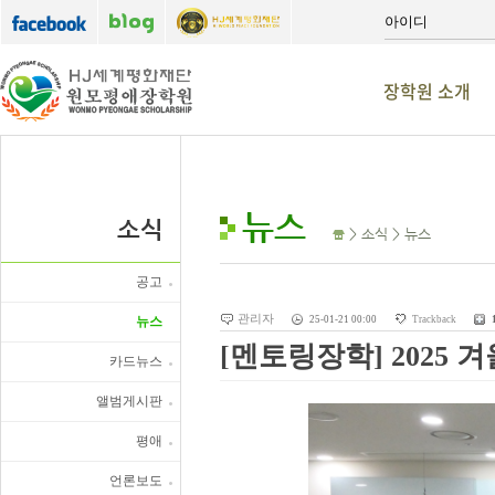
장학원 소개
뉴스
소식
> 소식 > 뉴스
공고
관리자
뉴스
25-01-21 00:00
Trackback
[멘토링장학] 2025
카드뉴스
앨범게시판
평애
언론보도