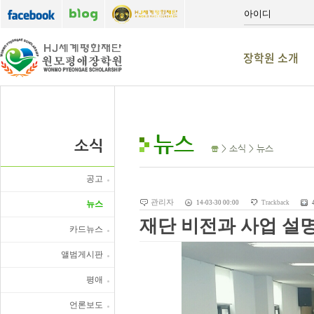
장학원 소개
뉴스
소식
> 소식 > 뉴스
공고
관리자
뉴스
14-03-30 00:00
Trackback
재단 비전과 사업 설
카드뉴스
앨범게시판
평애
언론보도