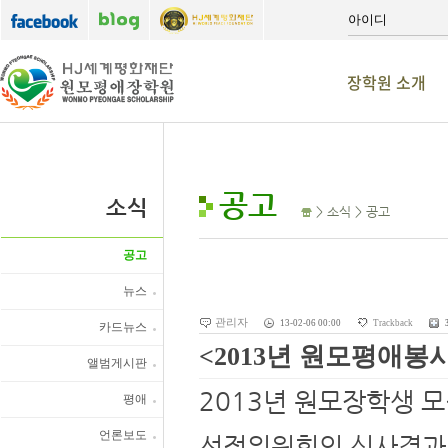
장학원 소개
공고
소식
> 소식 > 공고
공고
뉴스
관리자
13-02-06 00:00
Trackback
카드뉴스
<2013년 원모평애봉
앨범게시판
2013년 원모장학생 
평애
언론보도
선정위원회의 심사결과