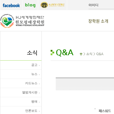
장학원 소개
Q&A
소식
> 소식 > Q&A
공고
뉴스
카드뉴스
앨범게시판
평애
언론보도
패스워드