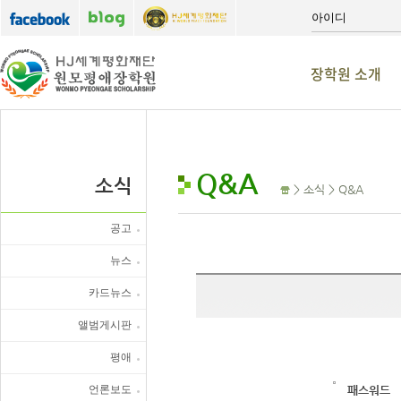
장학원 소개
Q&A
소식
> 소식 > Q&A
공고
뉴스
카드뉴스
앨범게시판
평애
언론보도
패스워드