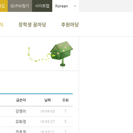
가입
ID/PW찾기
사이트맵
Korean
식
장학생 꿈마당
후원마당
글쓴이
날짜
조회
강영미
16-04-03
7
유화정
16-03-27
5
전효정
16-03-21
7