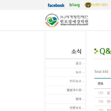
Q&
소식
공고
Total 440
뉴스
카드뉴스
번호
앨범게시판
꿈
155
평애
연
154
언론보도
장
153