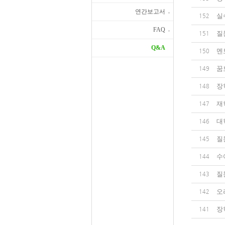
연간보고서
실수
152
FAQ
질
151
Q&A
멘
150
꿈
149
장
148
재
147
대
146
질
145
수
144
질
143
오
142
장
141