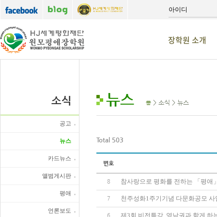
장학원 소개
뉴스
소식
> 소식 > 뉴스
공고
Total 503
뉴스
카드뉴스
번호
앨범게시판
참사랑으로 평화를 전하는 「평애
8
평애
천주성화1주기기념 다문화공모 사
7
언론보도
제3회 비전특강, 영남권과 함게 하는 드
6