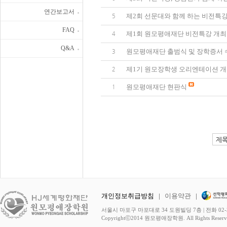
연간보고서
제2회 선문대와 함께 하는 비전특강
5
FAQ
제1회 원모평애재단 비전특강 개최
4
Q&A
원모평애재단 출범식 및 장학증서 
3
제1기 원모장학생 오리엔테이션 
2
원모평애재단 현판식
1
개인정보취급방침
|
이용약관
|
서울시 마포구 마포대로 34 도원빌딩 7층 | 전화 02-3278-
Copyrightⓒ2014 원모평애장학원. All Rights Reserv